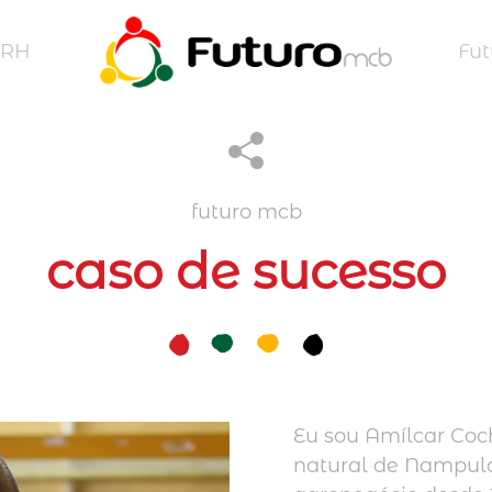
RH
Fu
futuro mcb
caso de sucesso
Eu sou Amílcar Coch
natural de Nampula